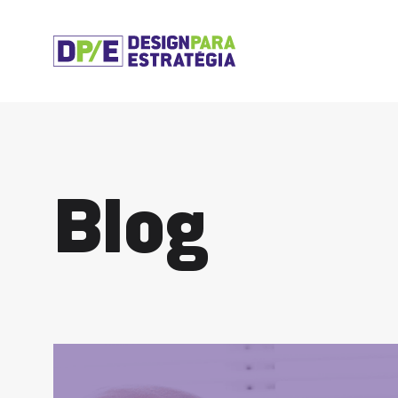
B
l
o
g